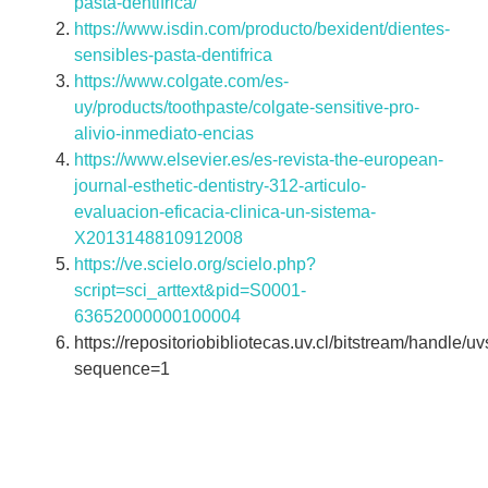
pasta-dentifrica/
https://www.isdin.com/producto/bexident/dientes-
sensibles-pasta-dentifrica
https://www.colgate.com/es-
uy/products/toothpaste/colgate-sensitive-pro-
alivio-inmediato-encias
https://www.elsevier.es/es-revista-the-european-
journal-esthetic-dentistry-312-articulo-
evaluacion-eficacia-clinica-un-sistema-
X2013148810912008
https://ve.scielo.org/scielo.php?
script=sci_arttext&pid=S0001-
63652000000100004
https://repositoriobibliotecas.uv.cl/bitstream/handle
sequence=1